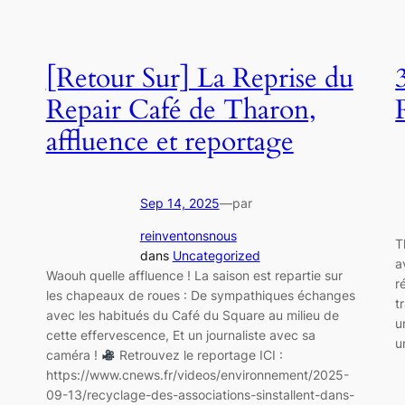
[Retour Sur] La Reprise du
Repair Café de Tharon,
affluence et reportage
Sep 14, 2025
—
par
reinventonsnous
T
dans
Uncategorized
a
Waouh quelle affluence ! La saison est repartie sur
r
les chapeaux de roues : De sympathiques échanges
t
avec les habitués du Café du Square au milieu de
u
cette effervescence, Et un journaliste avec sa
u
caméra !
Retrouvez le reportage ICI :
https://www.cnews.fr/videos/environnement/2025-
09-13/recyclage-des-associations-sinstallent-dans-