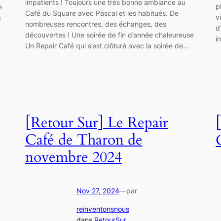
impatients ! Toujours une très bonne ambiance au
p
e
Café du Square avec Pascal et les habitués. De
v
c
nombreuses rencontres, des échanges, des
d
découvertes ! Une soirée de fin d’année chaleureuse
i
Un Repair Café qui s’est clôturé avec la soirée de…
[Retour Sur] Le Repair
Café de Tharon de
novembre 2024
Nov 27, 2024
—
par
reinventonsnous
dans
RetourSur