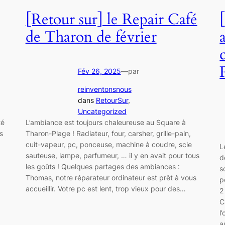
[Retour sur] le Repair Café
de Tharon de février
Fév 26, 2025
—
par
reinventonsnous
dans
RetourSur
, 
Uncategorized
té
L’ambiance est toujours chaleureuse au Square à
s
Tharon-Plage ! Radiateur, four, carsher, grille-pain,
cuit-vapeur, pc, ponceuse, machine à coudre, scie
L
sauteuse, lampe, parfumeur, … il y en avait pour tous
d
les goûts ! Quelques partages des ambiances :
s
Thomas, notre réparateur ordinateur est prêt à vous
p
accueillir. Votre pc est lent, trop vieux pour des…
2
C
l
a