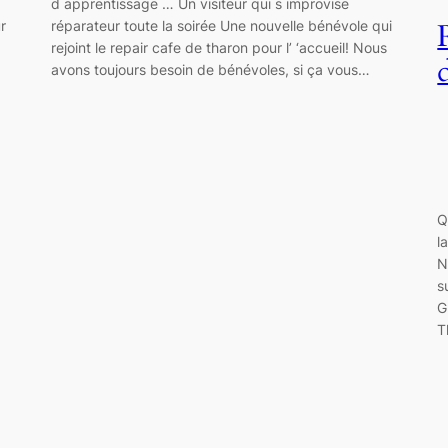
d apprentissage … Un visiteur qui s improvise
r
réparateur toute la soirée Une nouvelle bénévole qui
rejoint le repair cafe de tharon pour l’ ‘accueil! Nous
avons toujours besoin de bénévoles, si ça vous…
Q
l
N
s
G
T