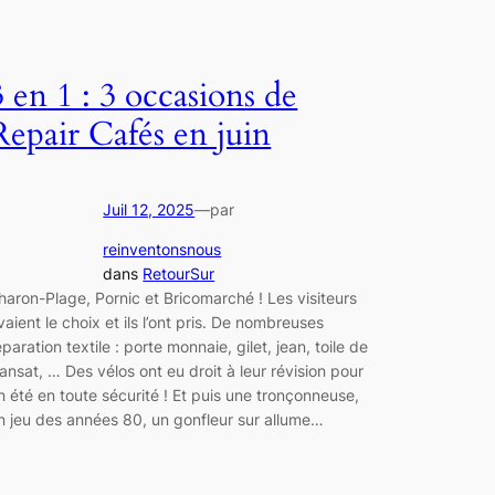
3 en 1 : 3 occasions de
Repair Cafés en juin
Juil 12, 2025
—
par
reinventonsnous
dans
RetourSur
haron-Plage, Pornic et Bricomarché ! Les visiteurs
vaient le choix et ils l’ont pris. De nombreuses
éparation textile : porte monnaie, gilet, jean, toile de
ransat, … Des vélos ont eu droit à leur révision pour
n été en toute sécurité ! Et puis une tronçonneuse,
n jeu des années 80, un gonfleur sur allume…