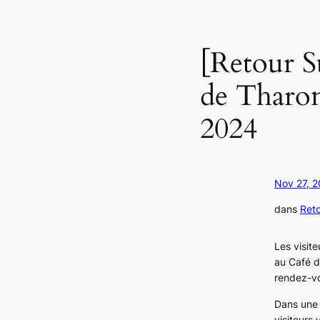
[Retour S
de Tharo
2024
Nov 27, 
dans
Ret
Les visite
au Café d
rendez-vo
Dans une 
visiteurs