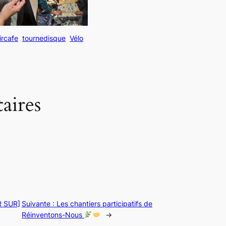
ircafe
tournedisque
Vélo
ires
 SUR]
Suivante :
Les chantiers participatifs de
Réinventons-Nous
→