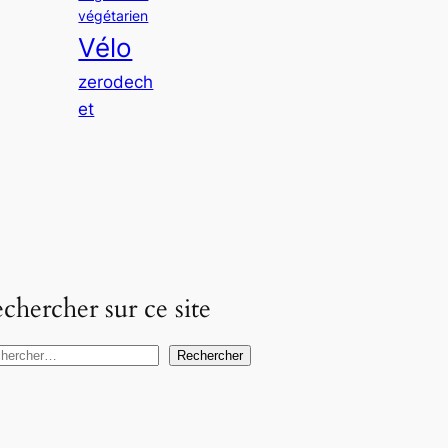
végétarien
Vélo
zerodech
et
chercher sur ce site
Rechercher