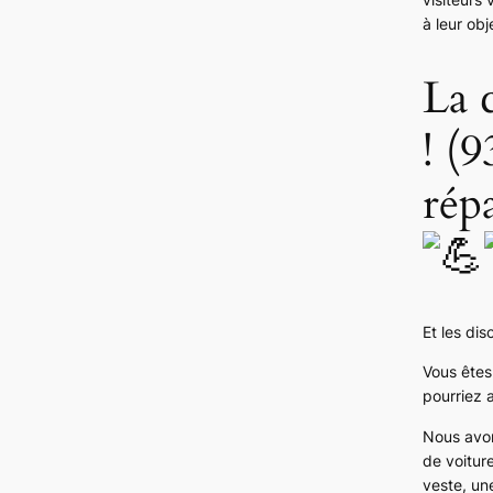
à leur ob
La
! (
répa
Et les dis
Vous êtes
pourriez 
Nous avon
de voitur
veste, un