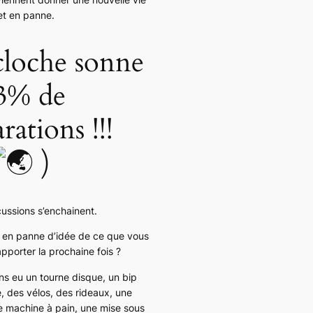
jet en panne.
cloche sonne
93% de
rations !!!
)
cussions s’enchainent.
 en panne d’idée de ce que vous
apporter la prochaine fois ?
s eu un tourne disque, un bip
e, des vélos, des rideaux, une
e machine à pain, une mise sous