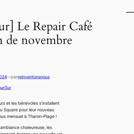
ur] Le Repair Café
n de novembre
2024
—
par
reinventonsnous
ourSur
urs et les bénévoles s’installent
u Square pour leur nouveau
us mensuel à Tharon-Plage !
ambiance chaleureuse, les
 viennent donner une nouvelle vie