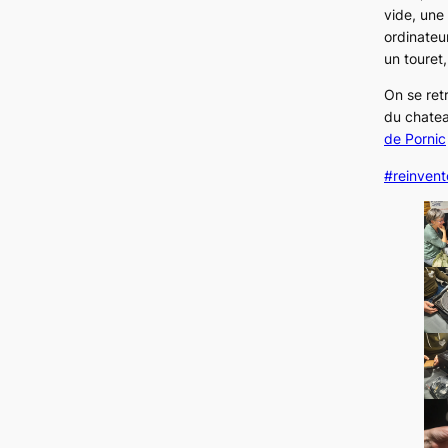
vide, une
ordinateur
un touret
On se ret
du chatea
de Pornic
#reinven