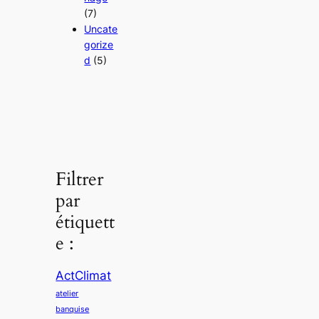
(7)
Uncate
gorize
d
(5)
Filtrer
par
étiquett
e :
ActClimat
atelier
banquise