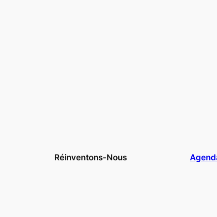
Réinventons-Nous
Agend
Qui sommes-nous ?