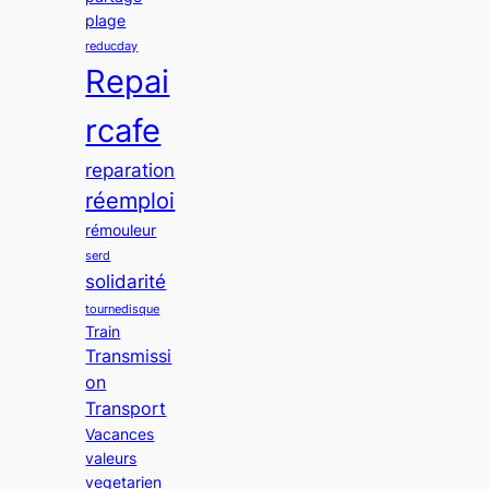
plage
reducday
Repai
rcafe
reparation
réemploi
rémouleur
serd
solidarité
tournedisque
Train
Transmissi
on
Transport
Vacances
valeurs
vegetarien