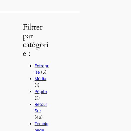
Filtrer
par
catégori
e :
Entrepr
ise
(5)
Média
(1)
Pépite
(2)
Retour
Sur
(46)
Témoig
nage