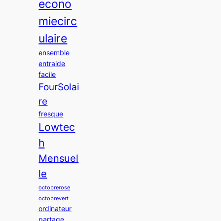
econo
miecirc
ulaire
ensemble
entraide
facile
FourSolai
re
fresque
Lowtec
h
Mensuel
le
octobrerose
octobrevert
ordinateur
partage