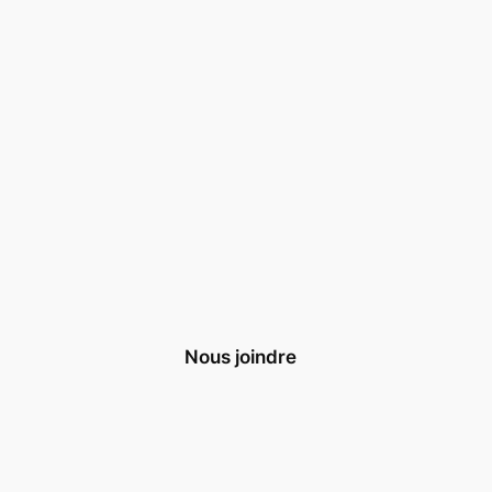
Nous joindre
Nous contacter
S’inscrire à la Newsletter
Nous soutenir