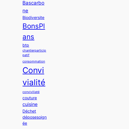
Bascarbo
ne
Biodiversite
BonsPl
ans
btp
chantierparticip
patif
consommation
Convi
vialité
conviviliaté
couture
cuisine
Déchet
déposesoign
ée