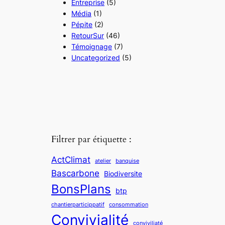
Entreprise
(5)
Média
(1)
Pépite
(2)
RetourSur
(46)
Témoignage
(7)
Uncategorized
(5)
Filtrer par étiquette :
ActClimat
atelier
banquise
Bascarbone
Biodiversite
BonsPlans
btp
chantierparticippatif
consommation
Convivialité
conviviliaté