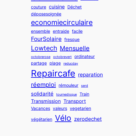
cuisine
couture
Déchet
déposesoignée
economiecirculaire
ensemble
entraide
facile
FourSolaire
fresque
Lowtech
Mensuelle
ordinateur
octobrerose
octobrevert
partage
plage
reducday
Repaircafe
reparation
réemploi
rémouleur
serd
solidarité
Train
tournedisque
Transmission
Transport
Vacances
valeurs
vegetarien
Vélo
zerodechet
végétarien