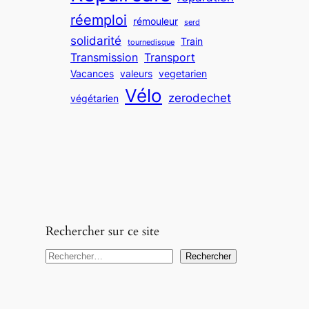
réemploi
rémouleur
serd
solidarité
Train
tournedisque
Transmission
Transport
Vacances
valeurs
vegetarien
Vélo
zerodechet
végétarien
Rechercher sur ce site
R
Rechercher
e
c
h