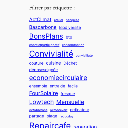
Filtrer par étiquette :
ActClimat
atelier
banquise
Bascarbone
Biodiversite
BonsPlans
btp
chantierparticippatif
consommation
Convivialité
conviviliaté
cuisine
couture
Déchet
déposesoignée
economiecirculaire
ensemble
entraide
facile
FourSolaire
fresque
Lowtech
Mensuelle
ordinateur
octobrerose
octobrevert
partage
plage
reducday
Repaircafe
reparation