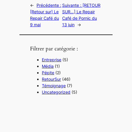
←
Précédente :
Suivante :
[RETOUR
[Retour sur] Le
SUR…] Le Repair
Repair Café du
Café de Pornic du
9 mai
13 juin
→
Filtrer par catégorie :
Entreprise
(5)
Média
(1)
Pépite
(2)
RetourSur
(46)
Témoignage
(7)
Uncategorized
(5)