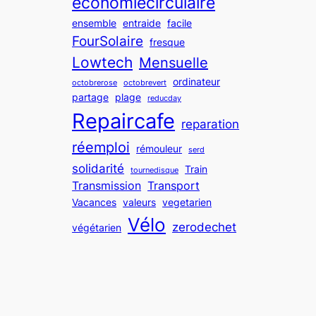
economiecirculaire
ensemble
entraide
facile
FourSolaire
fresque
Lowtech
Mensuelle
ordinateur
octobrerose
octobrevert
partage
plage
reducday
Repaircafe
reparation
réemploi
rémouleur
serd
solidarité
Train
tournedisque
Transmission
Transport
Vacances
valeurs
vegetarien
Vélo
zerodechet
végétarien