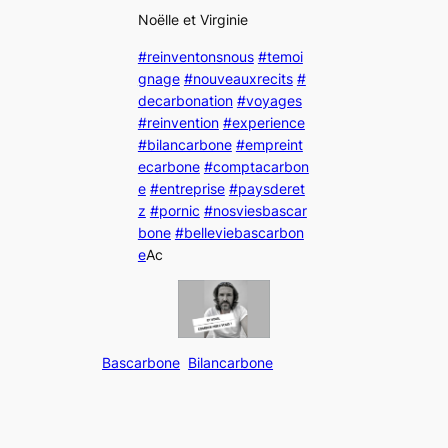
Noëlle et Virginie
#reinventonsnous
#temoi
gnage
#nouveauxrecits
#
decarbonation
#voyages
#reinvention
#experience
#bilancarbone
#empreint
ecarbone
#comptacarbon
e
#entreprise
#paysderet
z
#pornic
#nosviesbascar
bone
#belleviebascarbon
e
Ac
Bascarbone
Bilancarbone