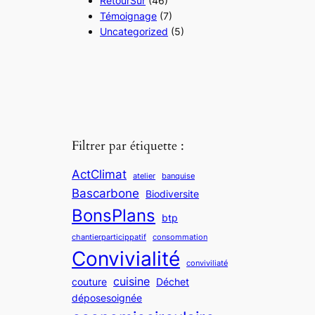
RetourSur
(46)
Témoignage
(7)
Uncategorized
(5)
Filtrer par étiquette :
ActClimat
atelier
banquise
Bascarbone
Biodiversite
BonsPlans
btp
chantierparticippatif
consommation
Convivialité
conviviliaté
cuisine
couture
Déchet
déposesoignée