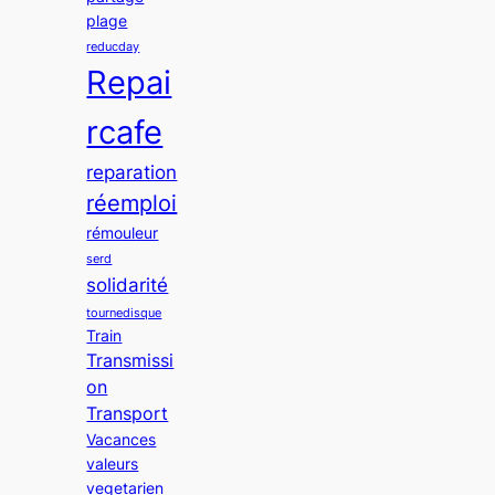
plage
reducday
Repai
rcafe
reparation
réemploi
rémouleur
serd
solidarité
tournedisque
Train
Transmissi
on
Transport
Vacances
valeurs
vegetarien