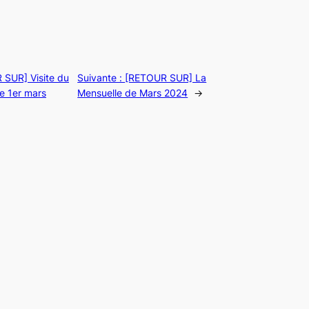
SUR] Visite du
Suivante :
[RETOUR SUR] La
le 1er mars
Mensuelle de Mars 2024
→