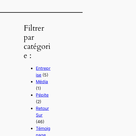
Filtrer
par
catégori
e :
Entrepr
ise
(5)
Média
(1)
Pépite
(2)
Retour
Sur
(46)
Témoig
nage