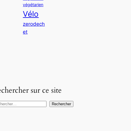
végétarien
Vélo
zerodech
et
chercher sur ce site
Rechercher