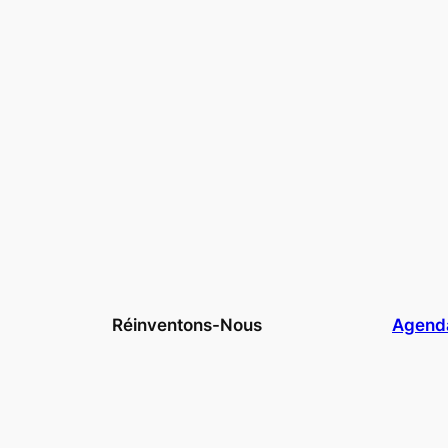
Réinventons-Nous
Agend
Qui sommes-nous ?