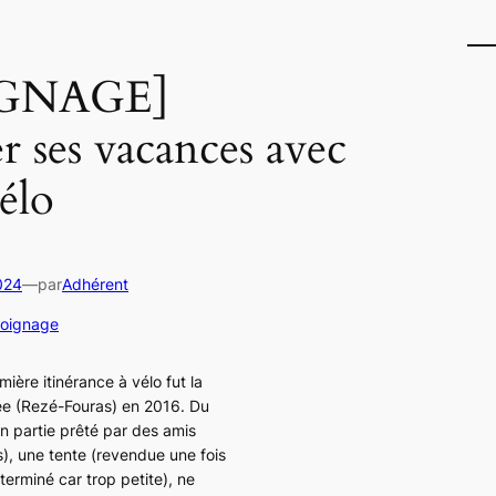
GNAGE]
r ses vacances avec
élo
024
—
par
Adhérent
oignage
ière itinérance à vélo fut la
e (Rezé-Fouras) en 2016. Du
en partie prêté par des amis
), une tente (revendue une fois
 terminé car trop petite), ne