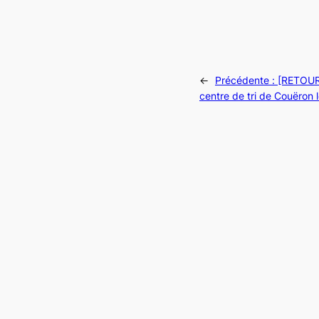
←
Précédente :
[RETOUR 
centre de tri de Couëron 