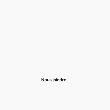
Nous joindre
Nous contacter
S’inscrire à la Newsletter
Nous soutenir