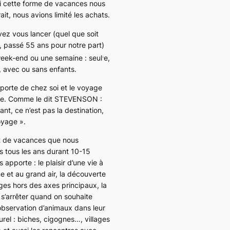
i cette forme de vacances nous
it, nous avions limité les achats.
ez vous lancer (quel que soit
, passé 55 ans pour notre part)
.
eek-end ou une semaine : seul
e,
e, avec ou sans enfants.
 porte de chez soi et le voyage
. Comme le dit STEVENSON :
ant, ce n’est pas la destination,
oyage ».
t de vacances que nous
s tous les ans durant 10-15
s apporte : le plaisir d’une vie à
e et au grand air, la découverte
es hors des axes principaux, la
e s’arrêter quand on souhaite
observation d’animaux dans leur
urel : biches, cigognes…, villages