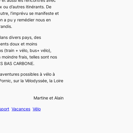
) et aussi les rencontres avec
x ou d’autres itinérants. De
utre, l’imprévu se manifeste et
’on a pu y remédier nous en
randis.
ans divers pays, des
ents doux et moins
s (train + vélo, bus+ vélo),
moindre frais, telles sont nos
S BAS CARBONE.
 aventures possibles à vélo à
Pornic, sur la Vélodyssée, la Loire
Martine et Alain
sport
Vacances
Vélo