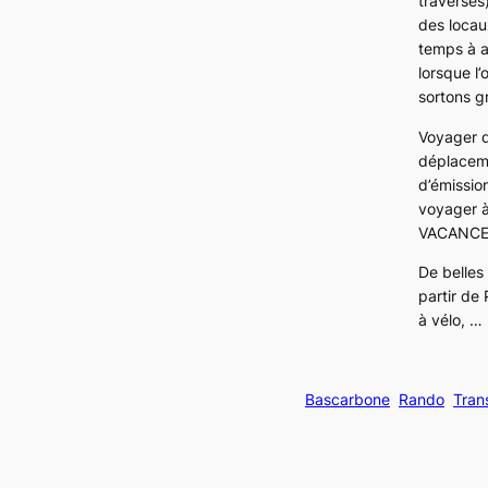
traversés
des locau
temps à a
lorsque l
sortons g
Voyager d
déplacem
d’émission
voyager à 
VACANCE
De belles
partir de 
à vélo, …
Bascarbone
Rando
Tran