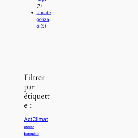
(7)
Uncate
gorize
d
(5)
Filtrer
par
étiquett
e :
ActClimat
atelier
banquise