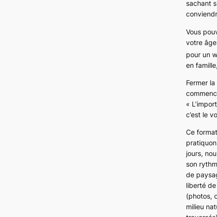
sachant s
conviendra
Vous pouv
votre âge
pour un w
en famill
Fermer la
commence
« L’import
c’est le v
Ce forma
pratiquon
jours, nou
son rythm
de paysag
liberté d
(photos, 
milieu nat