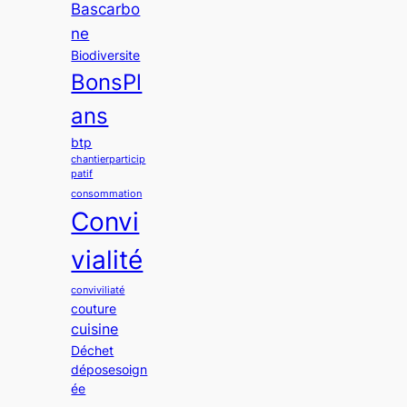
Bascarbo
ne
Biodiversite
BonsPl
ans
btp
chantierparticip
patif
consommation
Convi
vialité
conviviliaté
couture
cuisine
Déchet
déposesoign
ée