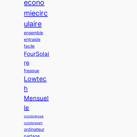
econo
miecirc
ulaire
ensemble
entraide
facile
FourSolai
re
fresque
Lowtec
h
Mensuel
le
octobrerose
octobrevert
ordinateur
partage